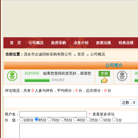
首 页
公司概况
政府采购
业务介绍
政策法规
经典业绩
当前位置：
茂名市众诚招标采购有限公司
→
首页
→
公司概况
公司简介
好的评价
如果您觉得此首页好，就请您
63%
(
80
)
评论情况：共有
0
人参与评价，平均得分：
0
分，总共得分：
0
分
总数：0
用户名：
！
查看更多评论
分 值：
100分
85分
70分
55分
40分
25分
10分
1分